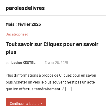
Aller
parolesdelivres
au
contenu
Mois :
février 2025
Uncategorized
Tout savoir sur Cliquez pour en savoir
plus
par
Louise KESTEL
février 28, 2025
Aucun
commentaire
Plus d’informations à propos de Cliquez pour en savoir
plus Acheter un vélo le plus souvent n’est pas un acte
que l’on effectue témérairement. A […]
Continuer la lecture