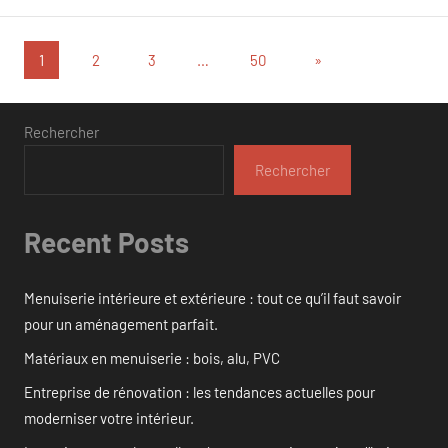
Pagination
Articles
1
2
3
…
50
»
suivants
des
publications
Rechercher
Rechercher
Recent Posts
Menuiserie intérieure et extérieure : tout ce qu’il faut savoir
pour un aménagement parfait.
Matériaux en menuiserie : bois, alu, PVC
Entreprise de rénovation : les tendances actuelles pour
moderniser votre intérieur.