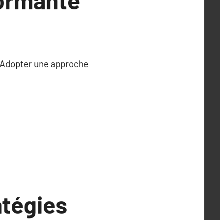
formante
inAdopter une approche
atégies