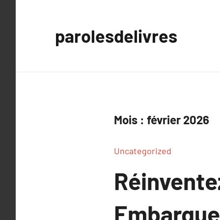
Aller
au
parolesdelivres
contenu
Mois :
février 2026
Uncategorized
Réinventez
Embarquez