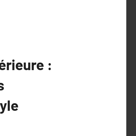
érieure :
s
tyle