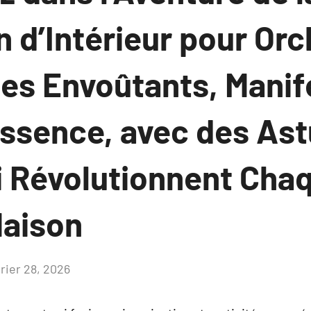
 d’Intérieur pour Orc
es Envoûtants, Manif
Essence, avec des As
i Révolutionnent Cha
Maison
vrier 28, 2026
Aucun
commentaire