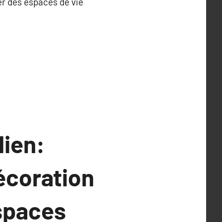
er des espaces de vie
dien:
écoration
Espaces