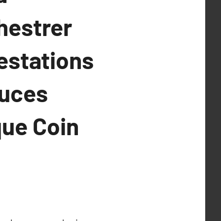
hestrer
estations
tuces
que Coin