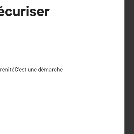
écuriser
sérénitéC’est une démarche