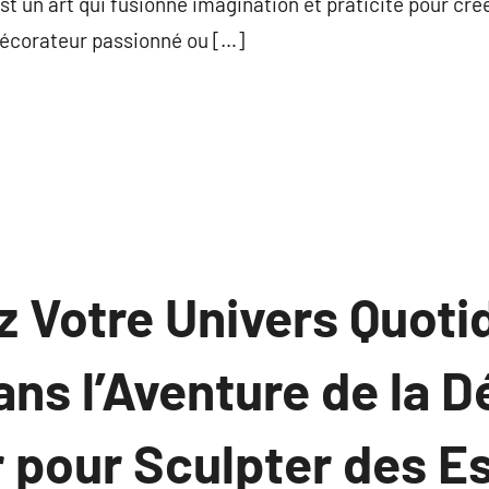
st un art qui fusionne imagination et praticité pour cré
 décorateur passionné ou […]
 Votre Univers Quoti
ns l’Aventure de la D
r pour Sculpter des 