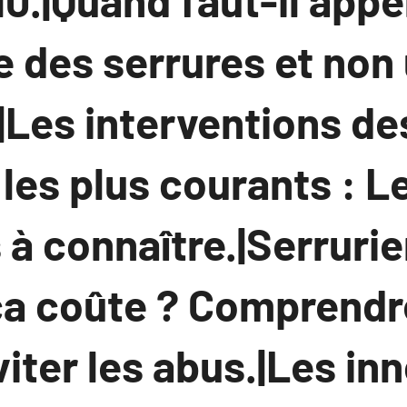
10.|Quand faut-il appe
e des serrures et non
|Les interventions de
 les plus courants : L
 à connaître.|Serrurie
a coûte ? Comprendr
éviter les abus.|Les in