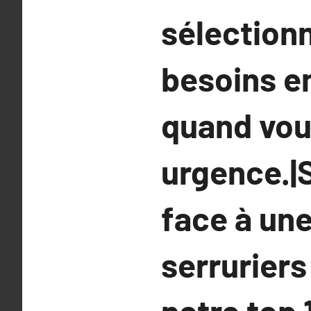
sélectionn
besoins en
quand vou
urgence.|S
face à une
serruriers