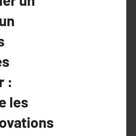
ler un
 un
s
es
r :
e les
novations