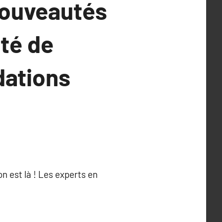
 nouveautés
ité de
dations
n est là ! Les experts en