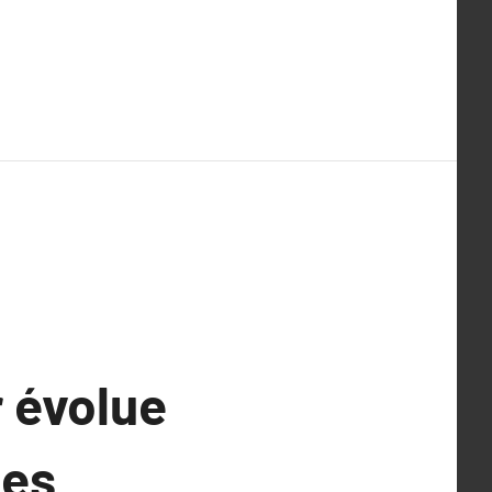
 évolue
ies