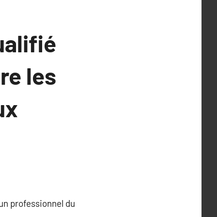
alifié
re les
ux
 un professionnel du