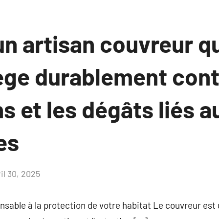
n artisan couvreur qu
ège durablement cont
ns et les dégâts liés a
es
il 30, 2025
Aucun
commentaire
ensable à la protection de votre habitat Le couvreur est