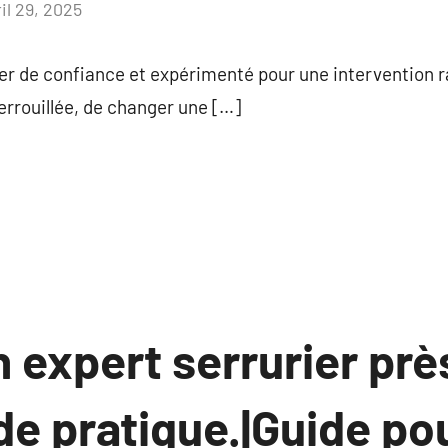
il 29, 2025
Aucun
commentaire
ier de confiance et expérimenté pour une intervention 
verrouillée, de changer une […]
 expert serrurier prè
de pratique.|Guide po