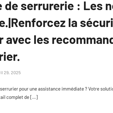
 de serrurerie : Les
e.|Renforcez la sécur
er avec les recomman
rier.
il 29, 2025
Aucun
commentaire
 serrurier pour une assistance immédiate ? Votre solutio
tail complet de […]