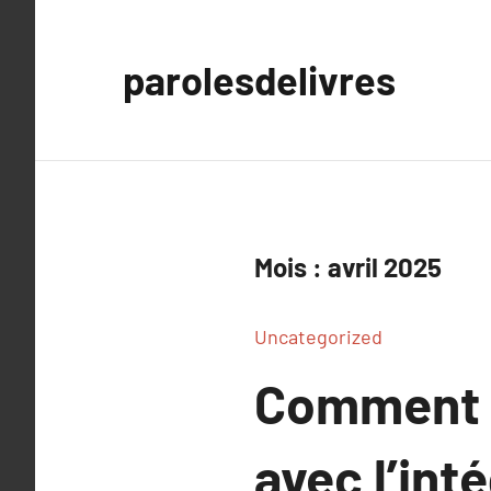
Aller
au
parolesdelivres
contenu
Mois :
avril 2025
Uncategorized
Comment l
avec l’int