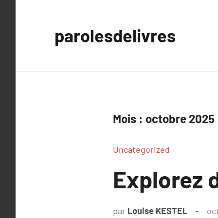
Aller
au
parolesdelivres
contenu
Mois :
octobre 2025
Uncategorized
Explorez 
par
Louise KESTEL
oc