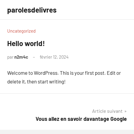
Aller
parolesdelivres
au
contenu
Uncategorized
Hello world!
par
n2m4c
février 12, 2024
1
commentaire
Welcome to WordPress. This is your first post. Edit or
delete it, then start writing!
Navigation
Article suivant
Vous allez en savoir davantage Google
de