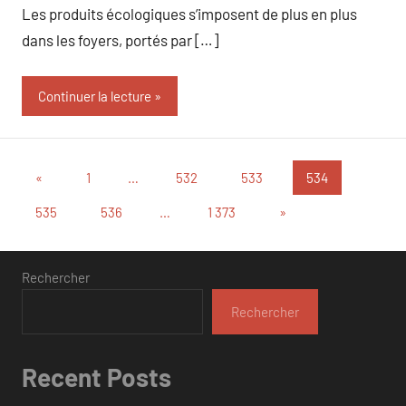
Les produits écologiques s’imposent de plus en plus
dans les foyers, portés par […]
Continuer la lecture
Pagination
Publications
«
1
…
532
533
534
précédentes
des
Articles
535
536
…
1 373
»
suivants
publications
Rechercher
Rechercher
Recent Posts