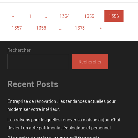
Pagination
Publications
«
1
…
1 354
1 355
1 356
précédentes
des
Articles
1 357
1 358
…
1 373
»
suivants
publications
Rechercher
Rechercher
Recent Posts
Entreprise de rénovation : les tendances actuelles pour
moderniser votre intérieur.
Les raisons pour lesquelles rénover sa maison aujourd’hui
devient un acte patrimonial, écologique et personnel
Rénovation de maison : tout ce qu’il faut savoir