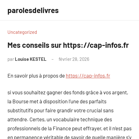
Aller
parolesdelivres
au
contenu
Uncategorized
Mes conseils sur https://cap-infos.fr
par
Louise KESTEL
février 28, 2026
Aucun
commentaire
En savoir plus à propos de
https://cap-infos.fr
si vous souhaitez gagner des fonds grâce à vos argent,
la Bourse met à disposition l’une des parfaits
substitutifs pour faire grandir votre crucial sans
attendre. Certes, un vocabulaire technique des
professionnels de la Finance peut effrayer, et il n’est pas
en permanence véritable de savoir de quelle manière s’y