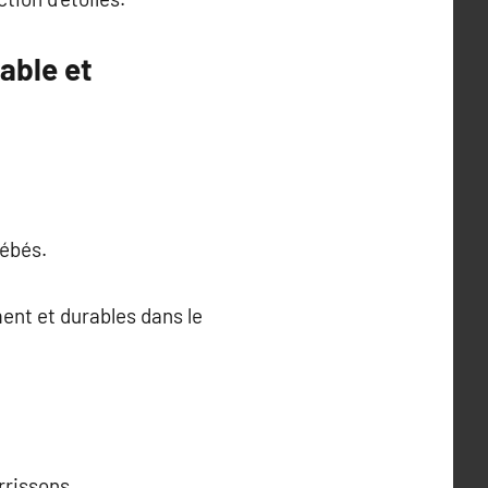
able et
bébés.
nt et durables dans le
rrissons.