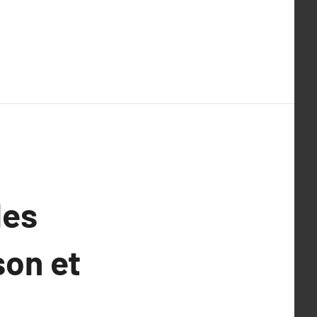
les
son et