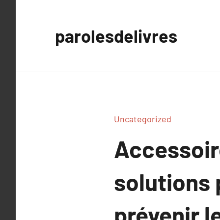
Aller
au
parolesdelivres
contenu
Uncategorized
Accessoire
solutions 
prévenir l