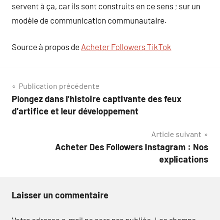
servent à ça, car ils sont construits en ce sens ; sur un
modèle de communication communautaire.
Source à propos de
Acheter Followers TikTok
Navigation
Publication précédente
Plongez dans l’histoire captivante des feux
de
d’artifice et leur développement
l’article
Article suivant
Acheter Des Followers Instagram : Nos
explications
Laisser un commentaire
Votre adresse e-mail ne sera pas publiée.
Les champs