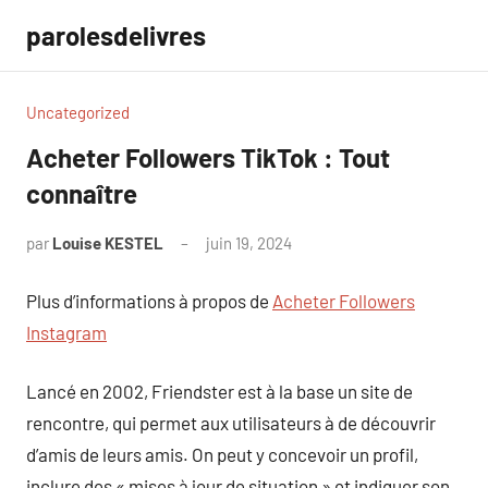
Aller
parolesdelivres
au
contenu
Uncategorized
Acheter Followers TikTok : Tout
connaître
par
Louise KESTEL
juin 19, 2024
Aucun
commentaire
Plus d’informations à propos de
Acheter Followers
Instagram
Lancé en 2002, Friendster est à la base un site de
rencontre, qui permet aux utilisateurs à de découvrir
d’amis de leurs amis. On peut y concevoir un profil,
inclure des « mises à jour de situation » et indiquer son