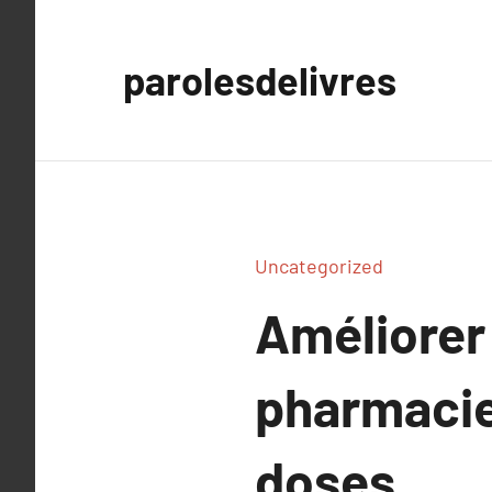
Aller
au
parolesdelivres
contenu
Uncategorized
Améliorer 
pharmacie
doses