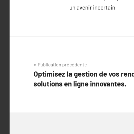
un avenir incertain.
Navigation
Publication précédente
Optimisez la gestion de vos re
de
solutions en ligne innovantes.
l’article