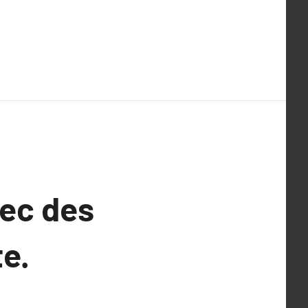
vec des
te.