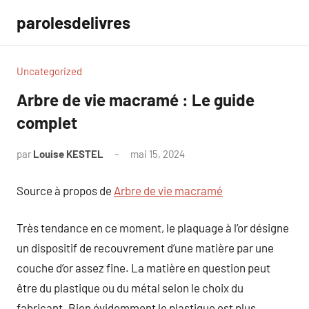
Aller
parolesdelivres
au
contenu
Uncategorized
Arbre de vie macramé : Le guide
complet
par
Louise KESTEL
mai 15, 2024
Aucun
commentaire
Source à propos de
Arbre de vie macramé
Très tendance en ce moment, le plaquage à l’or désigne
un dispositif de recouvrement d’une matière par une
couche d’or assez fine. La matière en question peut
être du plastique ou du métal selon le choix du
fabricant. Bien évidemment le plastique est plus