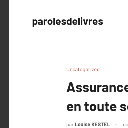
Aller
au
parolesdelivres
contenu
Uncategorized
Assurance 
en toute s
par
Louise KESTEL
ma