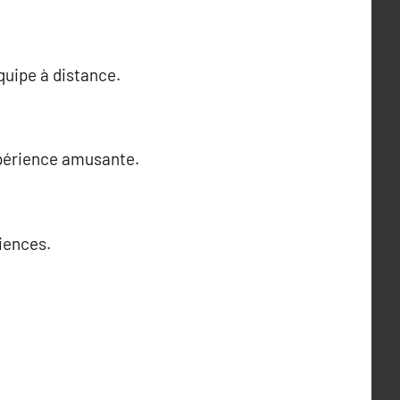
quipe à distance.
xpérience amusante.
riences.