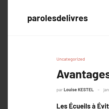
Aller
au
parolesdelivres
contenu
Uncategorized
Avantages
par
Louise KESTEL
jan
Les Écueils à Évi