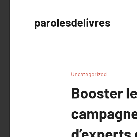
Aller
au
parolesdelivres
contenu
Uncategorized
Booster l
campagnes 
d’experts 