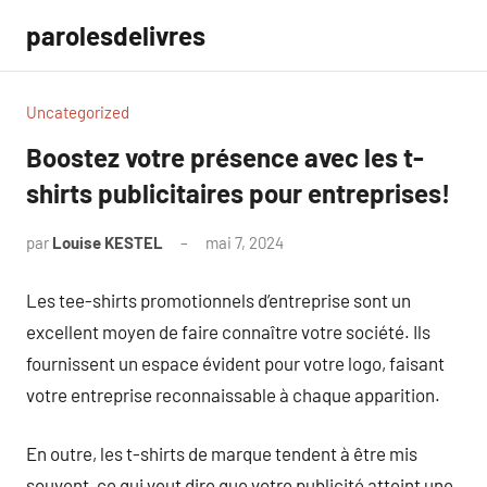
Aller
parolesdelivres
au
contenu
Uncategorized
Boostez votre présence avec les t-
shirts publicitaires pour entreprises!
par
Louise KESTEL
mai 7, 2024
Aucun
commentaire
Les tee-shirts promotionnels d’entreprise sont un
excellent moyen de faire connaître votre société. Ils
fournissent un espace évident pour votre logo, faisant
votre entreprise reconnaissable à chaque apparition.
En outre, les t-shirts de marque tendent à être mis
souvent, ce qui veut dire que votre publicité atteint une