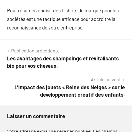
Pour résumer, choisir des t-shirts de marque pour les
sociétés est une tactique efficace pour accroître la
reconnaissance de votre entreprise.
Navigation
Publication précédente
Les avantages des shampoings et revitalisants
de
bio pour vos cheveux.
l’article
Article suivant
L’impact des jouets « Reine des Neiges » sur le
développement créatif des enfants.
Laisser un commentaire
Votre adresse e-mail ne sera pas publiée.
Les champs