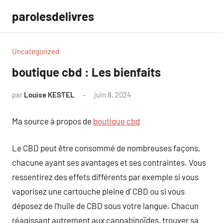
Aller
parolesdelivres
au
contenu
Uncategorized
boutique cbd : Les bienfaits
par
Louise KESTEL
juin 8, 2024
Aucun
commentaire
Ma source à propos de
boutique cbd
Le CBD peut être consommé de nombreuses façons,
chacune ayant ses avantages et ses contraintes. Vous
ressentirez des effets différents par exemple si vous
vaporisez une cartouche pleine d’ CBD ou si vous
déposez de l’huile de CBD sous votre langue. Chacun
réagissant autrement aux cannabinoïdes, trouver sa