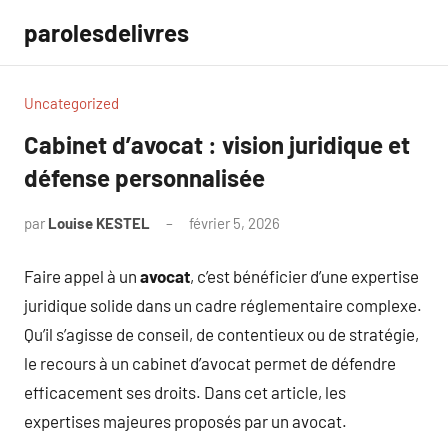
Aller
parolesdelivres
au
contenu
Uncategorized
Cabinet d’avocat : vision juridique et
défense personnalisée
par
Louise KESTEL
février 5, 2026
Aucun
commentaire
Faire appel à un
avocat
, c’est bénéficier d’une expertise
juridique solide dans un cadre réglementaire complexe.
Qu’il s’agisse de conseil, de contentieux ou de stratégie,
le recours à un cabinet d’avocat permet de défendre
efficacement ses droits. Dans cet article, les
expertises majeures proposés par un avocat.