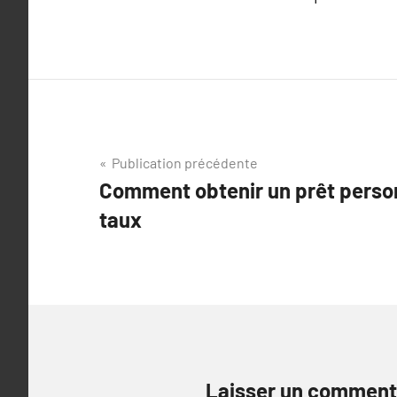
Navigation
Publication précédente
Comment obtenir un prêt person
de
taux
l’article
Laisser un comment