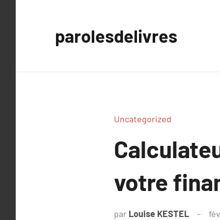
Aller
au
parolesdelivres
contenu
Uncategorized
Calculateu
votre fin
par
Louise KESTEL
fév