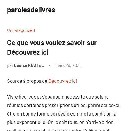
Aller
parolesdelivres
au
contenu
Uncategorized
Ce que vous voulez savoir sur
Découvrez ici
par
Louise KESTEL
mars 29, 2024
Aucun
commentaire
Source à propos de
Découvrez ici
Vivre heureux et s’épanouir nécessite que soient
réunies certaines prescriptions utiles. parmi celles-ci,
être en bonne forme se révèle comme la condition la
plus exponentielle. On le sait tous, on n’arrive à rien
réaliser si l’on n’est pas en très intimité. Pour ceci,