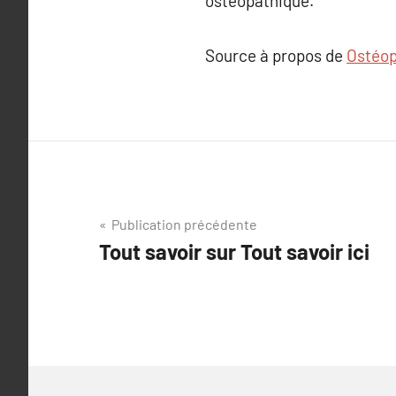
ostéopathique.
Source à propos de
Ostéop
Navigation
Publication précédente
Tout savoir sur Tout savoir ici
de
l’article