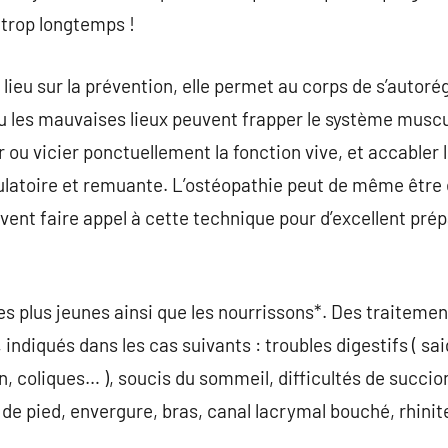
 trop longtemps !
ieu sur la prévention, elle permet au corps de s’autorég
u les mauvaises lieux peuvent frapper le système muscul
 ou vicier ponctuellement la fonction vive, et accabler 
ulatoire et remuante. L’ostéopathie peut de même être ef
uvent faire appel à cette technique pour d’excellent prép
s plus jeunes ainsi que les nourrissons*. Des traiteme
indiqués dans les cas suivants : troubles digestifs ( sa
 coliques… ), soucis du sommeil, difficultés de succion,
e de pied, envergure, bras, canal lacrymal bouché, rhinite