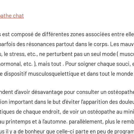
commentaire
athe chat
ps est composé de différentes zones associées entre elle
parfois des résonances partout dans le corps. Les mau
le stress, etc., ne perturbent pas un seul mode ( muscu
hormonal, etc. ), mais tout . Pour soigner chaque souci,
e dispositif musculosquelettique et dans tout le monde
endent d’avoir désavantage pour consulter un ostéopathe
n important dans le but d’éviter l’apparition des douleu
stiques de chaque endroit, de voir un ostéopathe au mi
au printemps et à l’automne. parallèlement, plus le re
us il y a de bonheur que celle-ci parte en peu de progra