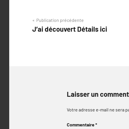
Navigation
Publication précédente
J’ai découvert Détails ici
de
l’article
Laisser un comment
Votre adresse e-mail ne sera p
Commentaire
*