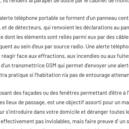
ils rendent la parapet de doute par le cabinet de monito
erte téléphone portable se forment d’un panneau centra
 et de détecteurs, qui renvoient les déclarations au pan
e dont les éléments sont reliés parmi eux par des câbles
nt au sein d’eux par source radio. Une alerte téléphone 
réagir face aux effractions, aux incendies ou aux fuite
’un transmettrice GSM qui permet d’envoyer une alert
tra pratique si l’habitation n’a pas de entourage attenan
sant des façades ou des fenêtres permettant d’être à l’
es lieux de passage, est une objectif assorti pour un mal
r s’introduire dans votre domicile et déranger toutes 
effectivement pas inviolables, mais faire preuve d’ un 