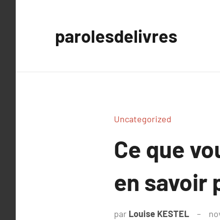
Aller
au
parolesdelivres
contenu
Uncategorized
Ce que vou
en savoir 
par
Louise KESTEL
no