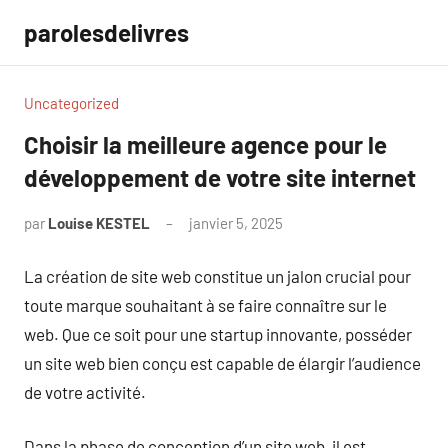
Aller
parolesdelivres
au
contenu
Uncategorized
Choisir la meilleure agence pour le
développement de votre site internet
par
Louise KESTEL
janvier 5, 2025
Aucun
commentaire
La création de site web constitue un jalon crucial pour
toute marque souhaitant à se faire connaître sur le
web. Que ce soit pour une startup innovante, posséder
un site web bien conçu est capable de élargir l’audience
de votre activité.
Dans la phase de conception d’un site web, il est