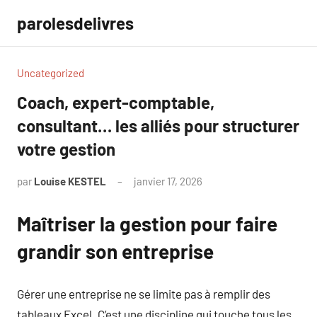
Aller
parolesdelivres
au
contenu
Uncategorized
Coach, expert-comptable,
consultant… les alliés pour structurer
votre gestion
par
Louise KESTEL
janvier 17, 2026
Aucun
commentaire
Maîtriser la gestion pour faire
grandir son entreprise
Gérer une entreprise ne se limite pas à remplir des
tableaux Excel. C’est une discipline qui touche tous les