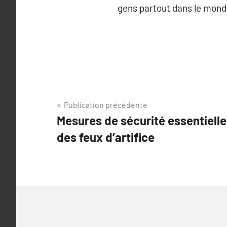
gens partout dans le mond
Navigation
Publication précédente
Mesures de sécurité essentielles
de
des feux d’artifice
l’article