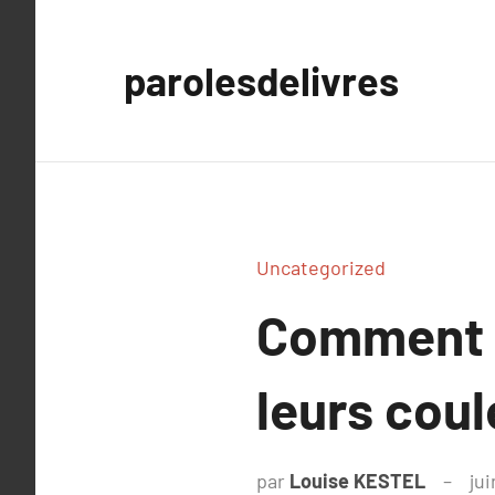
Aller
au
parolesdelivres
contenu
Uncategorized
Comment le
leurs cou
par
Louise KESTEL
ju