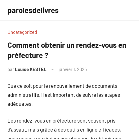
Aller
parolesdelivres
au
contenu
Uncategorized
Comment obtenir un rendez-vous en
préfecture ?
par
Louise KESTEL
janvier 1, 2025
Aucun
commentaire
Que ce soit pour le renouvellement de documents
administratifs, il est important de suivre les étapes
adéquates.
Les rendez-vous en préfecture sont souvent pris
d’assaut, mais grâce à des outils en ligne efficaces,
vous pouvez maximiser vos chances de obtenir une