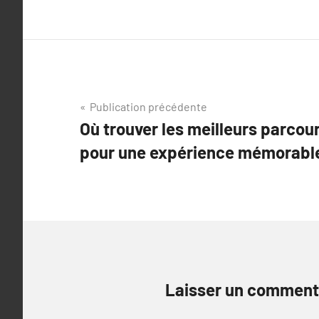
Navigation
Publication précédente
Où trouver les meilleurs parco
de
pour une expérience mémorabl
l’article
Laisser un comment