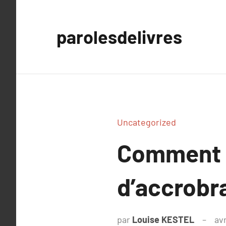
Aller
au
parolesdelivres
contenu
Uncategorized
Comment o
d’accrobra
par
Louise KESTEL
avr