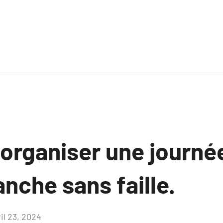
rganiser une journé
nche sans faille.
il 23, 2024
Aucun