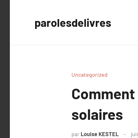
Aller
au
parolesdelivres
contenu
Uncategorized
Comment p
solaires
par
Louise KESTEL
jui