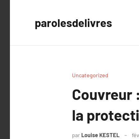
Aller
au
parolesdelivres
contenu
Uncategorized
Couvreur 
la protect
par
Louise KESTEL
fév