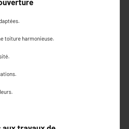
couverture
daptées.
ne toiture harmonieuse.
sité.
rations.
leurs.
s aux travaux de