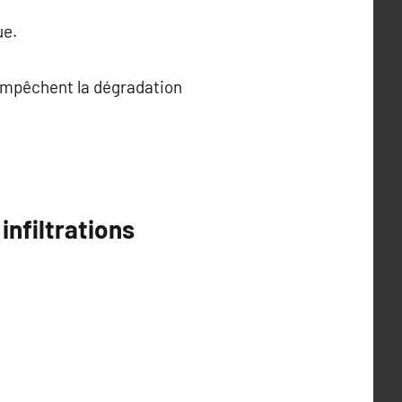
ue.
 empêchent la dégradation
infiltrations