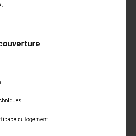
é.
 couverture
n.
echniques.
fficace du logement.