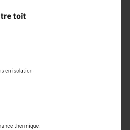
tre toit
s en isolation.
rmance thermique.