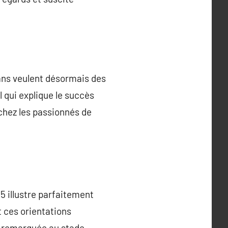
fans veulent désormais des
l qui explique le succès
chez les passionnés de
 illustre parfaitement
t ces orientations
re remarquée au stade