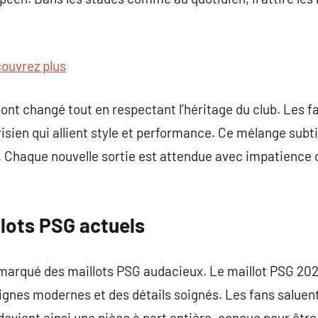
ouvrez plus
 ont changé tout en respectant l’héritage du club. Les 
arisien qui allient style et performance. Ce mélange subti
. Chaque nouvelle sortie est attendue avec impatience 
llots PSG actuels
marqué des maillots PSG audacieux. Le maillot PSG 2025
ignes modernes et des détails soignés. Les fans saluen
devient ainsi une pièce à part entière, conçue pour êt