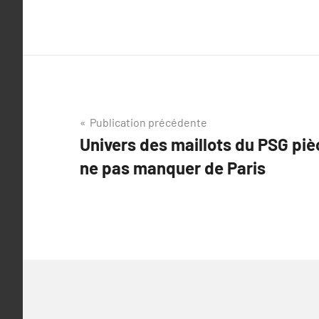
Navigation
Publication précédente
Univers des maillots du PSG piè
de
ne pas manquer de Paris
l’article