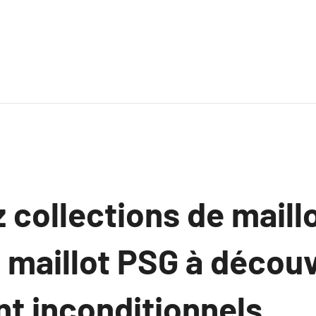
 collections de maill
 maillot PSG à découv
t inconditionnels