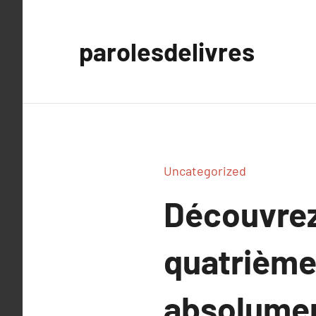
Aller
au
parolesdelivres
contenu
Uncategorized
Découvrez
quatrième
absolumen