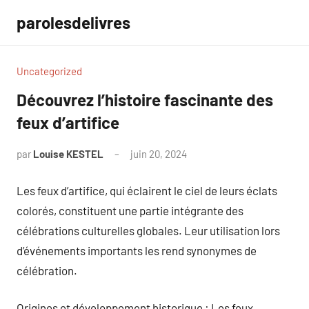
Aller
parolesdelivres
au
contenu
Uncategorized
Découvrez l’histoire fascinante des
feux d’artifice
par
Louise KESTEL
juin 20, 2024
Aucun
commentaire
Les feux d’artifice, qui éclairent le ciel de leurs éclats
colorés, constituent une partie intégrante des
célébrations culturelles globales. Leur utilisation lors
d’événements importants les rend synonymes de
célébration.
Origines et développement historique : Les feux