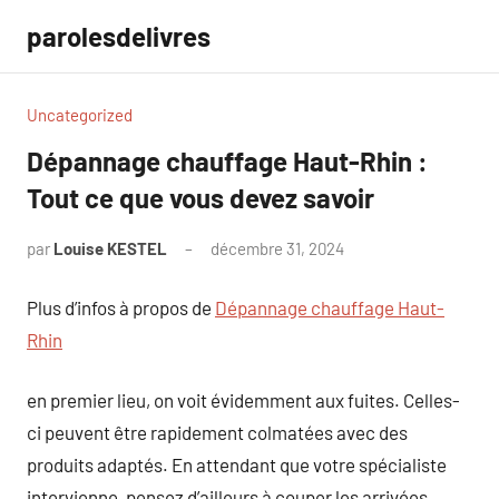
Aller
parolesdelivres
au
contenu
Uncategorized
Dépannage chauffage Haut-Rhin :
Tout ce que vous devez savoir
par
Louise KESTEL
décembre 31, 2024
Aucun
commentaire
Plus d’infos à propos de
Dépannage chauffage Haut-
Rhin
en premier lieu, on voit évidemment aux fuites. Celles-
ci peuvent être rapidement colmatées avec des
produits adaptés. En attendant que votre spécialiste
intervienne, pensez d’ailleurs à couper les arrivées