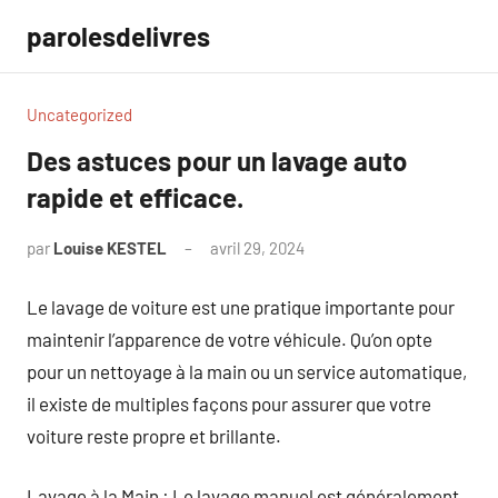
Aller
parolesdelivres
au
contenu
Uncategorized
Des astuces pour un lavage auto
rapide et efficace.
par
Louise KESTEL
avril 29, 2024
Aucun
commentaire
Le lavage de voiture est une pratique importante pour
maintenir l’apparence de votre véhicule. Qu’on opte
pour un nettoyage à la main ou un service automatique,
il existe de multiples façons pour assurer que votre
voiture reste propre et brillante.
Lavage à la Main : Le lavage manuel est généralement