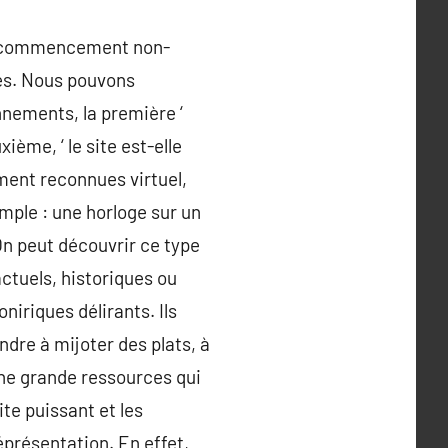
es commencement non-
ues. Nous pouvons
nnements, la première ‘
ième, ‘ le site est-elle
ment reconnues virtuel,
mple : une horloge sur un
On peut découvrir ce type
ctuels, historiques ou
iriques délirants. Ils
ndre à mijoter des plats, à
une grande ressources qui
te puissant et les
éprésentation. En effet,