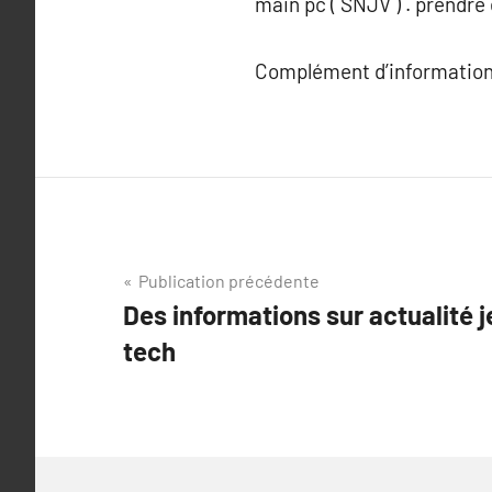
main pc ( SNJV ) . prendr
Complément d’information
Navigation
Publication précédente
Des informations sur actualité j
de
tech
l’article