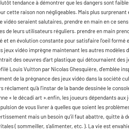
lutôt tendance à démontrer que les dangers sont faibles
our cette raison non négligeables. Mais plus surprenant 
e vidéo seraient salutaires, prendre en main en ce sens 
es de leurs utilisateurs réguliers. prendre en main pren
et en évolution constante pour satisfaire l’oeil formé e
es jeux vidéo imprègne maintenant les autres modèles d’
rait des oeuvres d’art plastique qui détournaient des j
éfilé Louis Vuitton par Nicolas Ghesquière, d’emblée ins
ent de la prégnance des jeux vidéo dans la société cul
s réclament qu’à l’instar de la bande dessinée le console
nne « le décadi art ».enfin, les joueurs dépendants aux 
mpulsion de vous livrer à quelles que soient les problème
vertissement mais un besoin qu’il faut abattre, quitte à 
tales ( sommeiller, s’alimenter, etc. ). La vie est enva