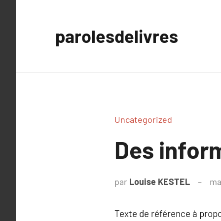
Aller
au
parolesdelivres
contenu
Uncategorized
Des inform
par
Louise KESTEL
ma
Texte de référence à prop