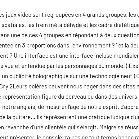
es jeux vidéo sont regroupées en 4 grands groupes, l
n spatiales, les frein métaldéhyde et les cadre diététiq
dans une de ces 4 groupes en répondant à deux questio
entée en 3 proportions dans l’environnement ? ‘ et la deux
ent ? Une interface est une interface incluse mondiale
être vue et entendue par les personnages du monde. ( Exe
, un publicité holographique sur une technologie neuf ) 
r Cry 2Leurs colères peuvent nous nager dans des sites a
 représentation figure du cerveau ou dans des univers on
notre anglais, de mesurer l’âge de notre esprit, d’appre
de la guitare… Ils représentent une pratique ludique d’
revanche d’une clientèle qui s’élargit. Malgré sa réussi
eut présenter, le console n’a pas de tout temps bonne r