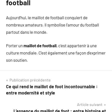
football
Aujourd’hui, le maillot de football conquiert de
nombreux amateurs. Il symbolise l’amour du football
partout dans le monde.
Porter un
maillot de football
, c’est appartenir à une
culture mondiale. C’est également une façon d’exprimer
son soutien.
Navigation
Publication précédente
Ce qui rend le maillot de foot incontournable :
de
entre modernité et style
l’article
Article suivant
L’essence du maillot de foot : entre histoire et