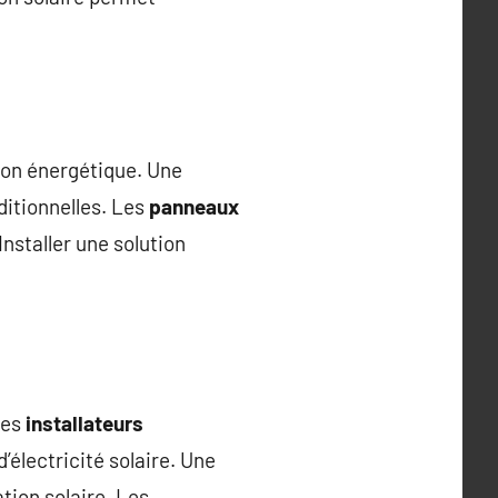
tion énergétique. Une
itionnelles. Les
panneaux
 Installer une solution
Les
installateurs
’électricité solaire. Une
ion solaire. Les