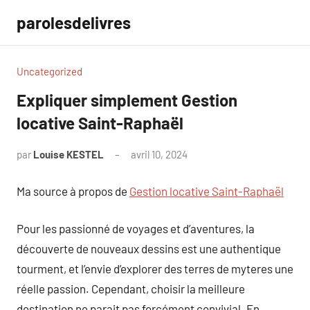
Aller
parolesdelivres
au
contenu
Uncategorized
Expliquer simplement Gestion
locative Saint-Raphaël
par
Louise KESTEL
avril 10, 2024
Aucun
commentaire
Ma source à propos de
Gestion locative Saint-Raphaël
Pour les passionné de voyages et d’aventures, la
découverte de nouveaux dessins est une authentique
tourment, et l’envie d’explorer des terres de myteres une
réelle passion. Cependant, choisir la meilleure
destination ne parait pas forcément convivial. En