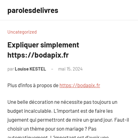
Aller
parolesdelivres
au
contenu
Uncategorized
Expliquer simplement
https://bodapix.fr
par
Louise KESTEL
mai 15, 2024
Aucun
commentaire
Plus d’infos à propos de
https://bodapix.fr
Une belle décoration ne nécessite pas toujours un
budget incalculable. L’important est de faire les
jugement qui permettront de mire un grand jour. Faut-il
choisir un thème pour son mariage ? Pas
automatiquement. L’important est d’avoir une