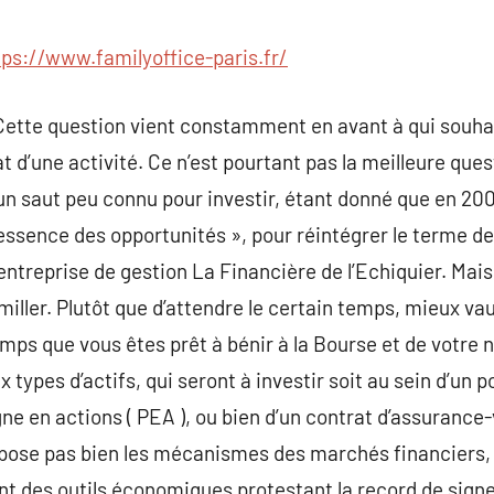
commentaire
tps://www.familyoffice-paris.fr/
Cette question vient constamment en avant à qui souhai
t d’une activité. Ce n’est pourtant pas la meilleure quest
un saut peu connu pour investir, étant donné que en 2008
 essence des opportunités », pour réintégrer le terme de
entreprise de gestion La Financière de l’Echiquier. Mais
miller. Plutôt que d’attendre le certain temps, mieux va
ps que vous êtes prêt à bénir à la Bourse et de votre n
types d’actifs, qui seront à investir soit au sein d’un po
gne en actions ( PEA ), ou bien d’un contrat d’assurance-v
spose pas bien les mécanismes des marchés financiers,
sont des outils économiques protestant la record de sig