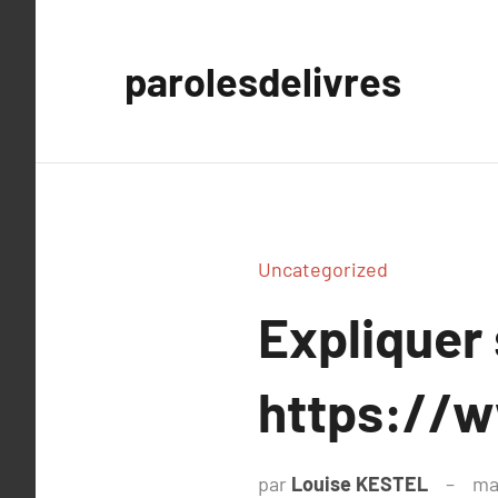
Aller
au
parolesdelivres
contenu
Uncategorized
Expliquer
https://w
par
Louise KESTEL
ma