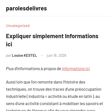
Aller
parolesdelivres
au
contenu
Uncategorized
Expliquer simplement Informations
ici
par
Louise KESTEL
juin 16, 2026
Aucun
commentaire
Plus d’informations à propos de
Informations ici
Aussi loin que l’on remonte dans l’histoire des
techniques, on trouve des traces d’une préoccupation
industrielle ( industria = activité ou étude en latin ), au
sens d’une activité consistant à mobiliser les savoirs et
techniques de l’époque afin de vous répondre avec