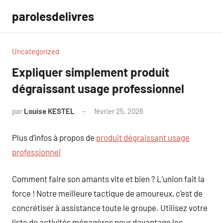
Aller
parolesdelivres
au
contenu
Uncategorized
Expliquer simplement produit
dégraissant usage professionnel
par
Louise KESTEL
février 25, 2026
Aucun
commentaire
Plus d’infos à propos de
produit dégraissant usage
professionnel
Comment faire son amants vite et bien ? L’union fait la
force ! Notre meilleure tactique de amoureux, c’est de
concrétiser à assistance toute le groupe. Utilisez votre
liste de activités ménagères pour davantage les