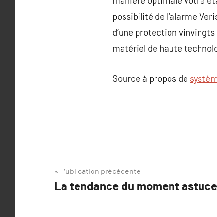
manière optimale votre éta
possibilité de l’alarme Ver
d’une protection vinvingts 
matériel de haute technolo
Source à propos de
systèm
Navigation
Publication précédente
La tendance du moment astuces
de
l’article