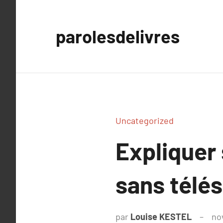
Aller
au
parolesdelivres
contenu
Uncategorized
Expliquer
sans télés
par
Louise KESTEL
no