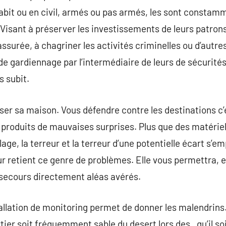
abit ou en civil, armés ou pas armés, les sont constam
 Visant à préserver les investissements de leurs patrons, 
ssurée, à chagriner les activités criminelles ou d’aut
de gardiennage par l’intermédiaire de leurs de sécurité
s subit.
r sa maison. Vous défendre contre les destinations c’
s produits de mauvaises surprises. Plus que des matériell
ge, la terreur et la terreur d’une potentielle écart s’e
our retient ce genre de problèmes. Elle vous permettra, 
s secours directement aléas avérés.
stallation de monitoring permet de donner les malendrins
rtier soit fréquemment sable du desert lors des , qu’il so