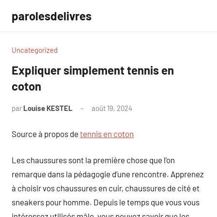
Aller
parolesdelivres
au
contenu
Uncategorized
Expliquer simplement tennis en
coton
par
Louise KESTEL
août 19, 2024
Aucun
commentaire
Source à propos de
tennis en coton
Les chaussures sont la première chose que l’on
remarque dans la pédagogie d’une rencontre. Apprenez
à choisir vos chaussures en cuir, chaussures de cité et
sneakers pour homme. Depuis le temps que vous vous
intéressez utilisés mâle, vous pouvez savoir que les