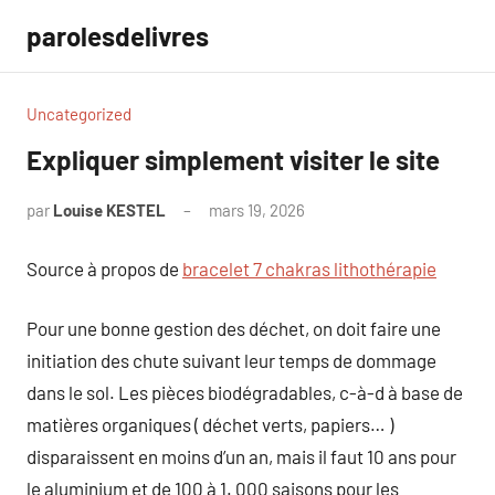
Aller
parolesdelivres
au
contenu
Uncategorized
Expliquer simplement visiter le site
par
Louise KESTEL
mars 19, 2026
Aucun
commentaire
Source à propos de
bracelet 7 chakras lithothérapie
Pour une bonne gestion des déchet, on doit faire une
initiation des chute suivant leur temps de dommage
dans le sol. Les pièces biodégradables, c-à-d à base de
matières organiques ( déchet verts, papiers… )
disparaissent en moins d’un an, mais il faut 10 ans pour
le aluminium et de 100 à 1. 000 saisons pour les