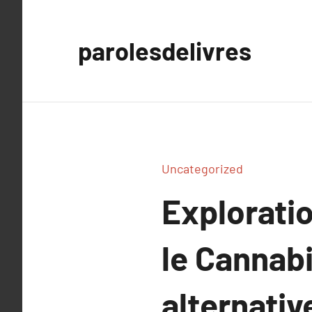
Aller
au
parolesdelivres
contenu
Uncategorized
Explorati
le Cannab
alternativ