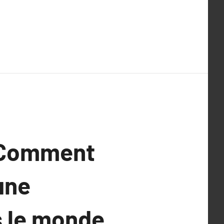
: Comment
une
s le monde