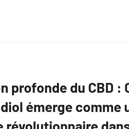
on profonde du CBD 
idiol émerge comme 
e révolutionnaire dan