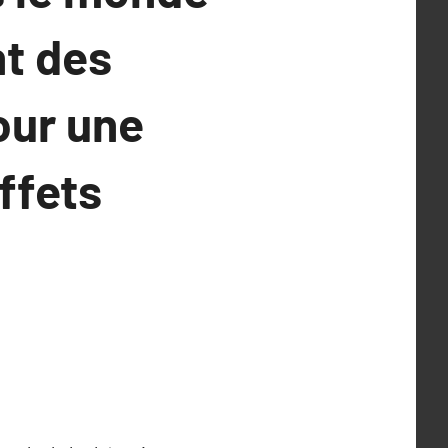
nt des
our une
ffets