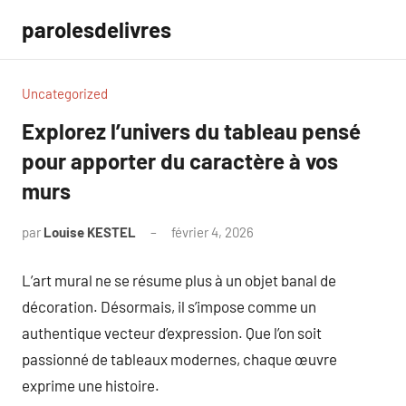
Aller
parolesdelivres
au
contenu
Uncategorized
Explorez l’univers du tableau pensé
pour apporter du caractère à vos
murs
par
Louise KESTEL
février 4, 2026
Aucun
commentaire
L’art mural ne se résume plus à un objet banal de
décoration. Désormais, il s’impose comme un
authentique vecteur d’expression. Que l’on soit
passionné de tableaux modernes, chaque œuvre
exprime une histoire.