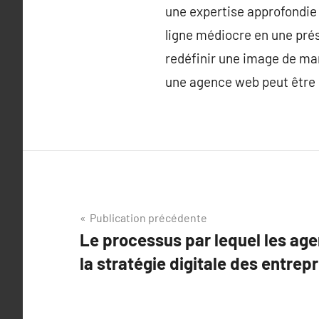
une expertise approfondie
ligne médiocre en une prés
redéfinir une image de ma
une agence web peut être l
Navigation
Publication précédente
Le processus par lequel les ag
de
la stratégie digitale des entrep
l’article