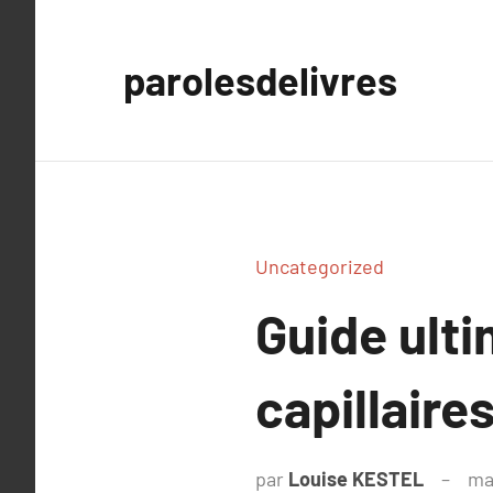
Aller
au
parolesdelivres
contenu
Uncategorized
Guide ulti
capillaire
par
Louise KESTEL
ma