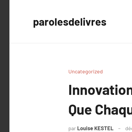
Aller
au
parolesdelivres
contenu
Uncategorized
Innovatio
Que Chaqu
par
Louise KESTEL
dé